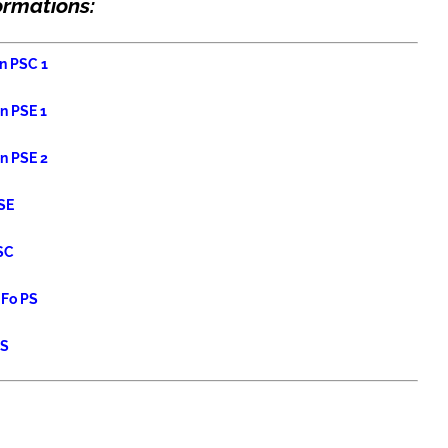
Formations:
on PSC 1
on PSE 1
on PSE 2
PSE
PSC
 Fo PS
PS