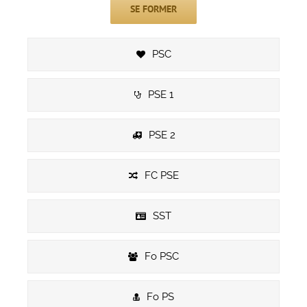
SE FORMER
PSC
PSE 1
PSE 2
FC PSE
SST
Fo PSC
Fo PS